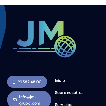
Inicio
91 382 48 00
Sobre nosotros
info@jm-
grupo.com
Servicios