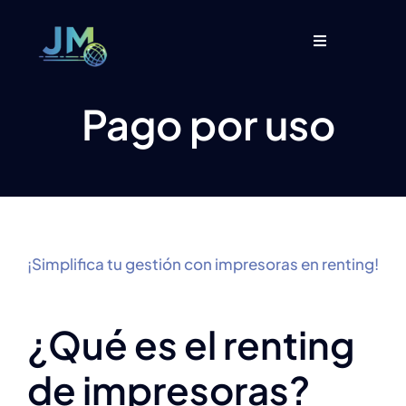
Saltar
al
Toggle
contenido
Navigation
Inicio
Pago por uso
Sobre nosotros
Servicios
Blog
¡Simplifica tu gestión con impresoras en renting!
¿Qué es el renting
de impresoras?